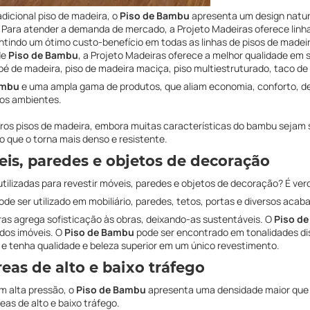
dicional piso de madeira, o
Piso de Bambu
apresenta um design natur
o. Para atender a demanda de mercado, a Projeto Madeiras oferece lin
antindo um ótimo custo-benefício em todas as linhas de pisos de made
de
Piso de Bambu
, a Projeto Madeiras oferece a melhor qualidade em s
dapé de madeira, piso de madeira maciça, piso multiestruturado, taco de
ambu
e uma ampla gama de produtos, que aliam economia, conforto, de
dos ambientes.
utros pisos de madeira, embora muitas características do bambu sejam
 o que o torna mais denso e resistente.
eis, paredes e objetos de decoração
tilizadas para revestir móveis, paredes e objetos de decoração? É ver
de ser utilizado em mobiliário, paredes, tetos, portas e diversos aca
ras agrega sofisticação às obras, deixando-as sustentáveis. O
Piso d
 dos imóveis. O
Piso de Bambu
pode ser encontrado em tonalidades dis
 e tenha qualidade e beleza superior em um único revestimento.
eas de alto e baixo tráfego
m alta pressão, o
Piso de Bambu
apresenta uma densidade maior que 
eas de alto e baixo tráfego.