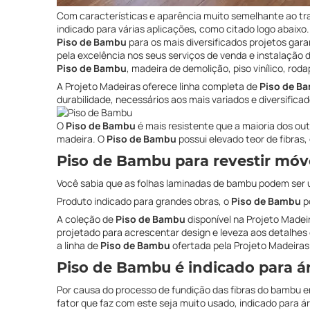
Com características e aparência muito semelhante ao tra
indicado para várias aplicações, como citado logo abaix
Piso de Bambu
para os mais diversificados projetos gar
pela excelência nos seus serviços de venda e instalação 
Piso de Bambu
, madeira de demolição, piso vinílico, ro
A Projeto Madeiras oferece linha completa de
Piso de B
durabilidade, necessários aos mais variados e diversifica
O
Piso de Bambu
é mais resistente que a maioria dos o
madeira. O
Piso de Bambu
possui elevado teor de fibras,
Piso de Bambu
para revestir móv
Você sabia que as folhas laminadas de bambu podem ser u
Produto indicado para grandes obras, o
Piso de Bambu
po
A coleção de
Piso de Bambu
disponível na Projeto Madei
projetado para acrescentar design e leveza aos detalhes
a linha de
Piso de Bambu
ofertada pela Projeto Madeiras
Piso de Bambu
é indicado para ár
Por causa do processo de fundição das fibras do bambu e
fator que faz com este seja muito usado, indicado para ár