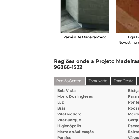
Forro De Madeira Preço
Painéis De Madeira Preço
Loja D
Revestimen
Regiões onde a Projeto Madeiras a
96866-1522
Região Central
Zona Norte
Zona Oeste
Bela Vista
Bixig
Morro Dos Ingleses
ParaÍ
Luz
Ponte
Brás
Roose
Vila Deodoro
Morro
Vila Buarque
Cerqu
Higienópolis
Paca
Morro da Aclimação
Bairro
Paraíso
Várze