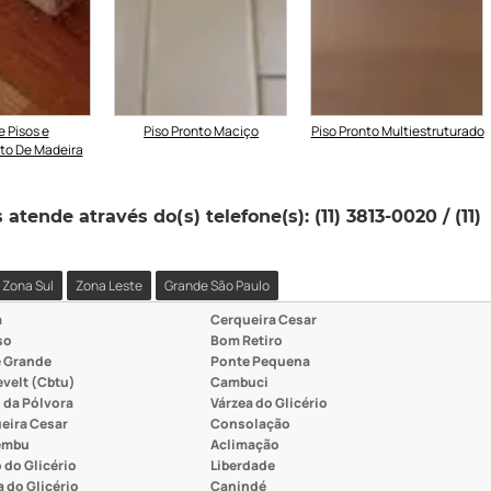
e Pisos e
Piso Pronto Maciço
Piso Pronto Multiestruturado
to De Madeira
tende através do(s) telefone(s): (11) 3813-0020 / (11)
Zona Sul
Zona Leste
Grande São Paulo
a
Cerqueira Cesar
so
Bom Retiro
 Grande
Ponte Pequena
velt (Cbtu)
Cambuci
 da Pólvora
Várzea do Glicério
eira Cesar
Consolação
embu
Aclimação
 do Glicério
Liberdade
a do Glicério
Canindé