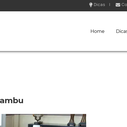
Dicas
|
Co
Home
Dica
 Bambu