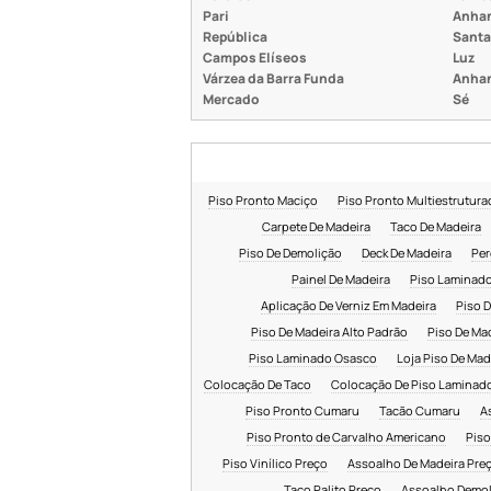
Pari
Anha
República
Santa
Campos Elíseos
Luz
Várzea da Barra Funda
Anha
Mercado
Sé
Piso Pronto Maciço
Piso Pronto Multiestrutur
Carpete De Madeira
Taco De Madeira
Piso De Demolição
Deck De Madeira
Per
Painel De Madeira
Piso Laminad
Aplicação De Verniz Em Madeira
Piso D
Piso De Madeira Alto Padrão
Piso De Ma
Piso Laminado Osasco
Loja Piso De Mad
Colocação De Taco
Colocação De Piso Laminad
Piso Pronto Cumaru
Tacão Cumaru
A
Piso Pronto de Carvalho Americano
Piso
Piso Vinílico Preço
Assoalho De Madeira Pre
Taco Palito Preço
Assoalho Demol