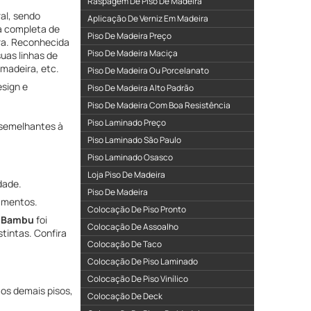
Raspagem De Piso De Madeira
al, sendo
Aplicação De Verniz Em Madeira
ha completa de
Piso De Madeira Preço
ira. Reconhecida
Piso De Madeira Maciça
uas linhas de
 madeira, etc.
Piso De Madeira Ou Porcelanato
sign e
Piso De Madeira Alto Padrão
Piso De Madeira Com Boa Resistência
Piso Laminado Preço
 semelhantes à
Piso Laminado São Paulo
Piso Laminado Osasco
Loja Piso De Madeira
dade.
Piso De Madeira
bamentos.
Colocação De Piso Pronto
e Bambu
foi
Colocação De Assoalho
tintas. Confira
Colocação De Taco
Colocação De Piso Laminado
Colocação De Piso Vinílico
os demais pisos,
Colocação De Deck