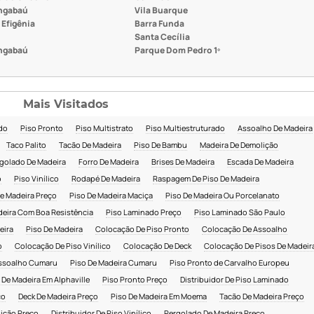
ngabaú
Vila Buarque
 Efigênia
Barra Funda
Santa Cecília
ngabaú
Parque Dom Pedro 1º
Mais Visitados
ado
Piso Pronto
Piso Multistrato
Piso Multiestruturado
Assoalho De Madeira
Taco Palito
Tacão De Madeira
Piso De Bambu
Madeira De Demolição
golado De Madeira
Forro De Madeira
Brises De Madeira
Escada De Madeira
o
Piso Vinílico
Rodapé De Madeira
Raspagem De Piso De Madeira
e Madeira Preço
Piso De Madeira Maciça
Piso De Madeira Ou Porcelanato
deira Com Boa Resistência
Piso Laminado Preço
Piso Laminado São Paulo
eira
Piso De Madeira
Colocação De Piso Pronto
Colocação De Assoalho
o
Colocação De Piso Vinílico
Colocação De Deck
Colocação De Pisos De Madeir
ssoalho Cumaru
Piso De Madeira Cumaru
Piso Pronto de Carvalho Europeu
 De Madeira Em Alphaville
Piso Pronto Preço
Distribuidor De Piso Laminado
ço
Deck De Madeira Preço
Piso De Madeira Em Moema
Tacão De Madeira Preço
ição Preço
Distribuidor De Piso Vinílico
Pergolado De Madeira Preço