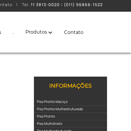
ntato
|
Tel:
11 3813-0020
/
(011) 96866-1522
Produtos
s
.
Contato
INFORMAÇÕES
Piso Pronto Maciço
Piso Pronto Multiestruturado
Piso Pronto
Piso Multistrato
Piso Multiestruturado